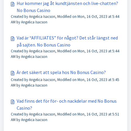
Hur kommer jag åt kundtjänsten och live-chatten?
No Bonus Casino
Created by Angelica Isacson, Modified on Mon, 16 Oct, 2023 at 5:44
AM by Angelica Isacson
Vad är “AFFILIATES” för något? Det står längst ned
på sajten. No Bonus Casino
Created by Angelica Isacson, Modified on Mon, 16 Oct, 2023 at 5:44
AM by Angelica Isacson
Är det säkert att spela hos No Bonus Casino?
Created by Angelica Isacson, Modified on Mon, 16 Oct, 2023 at 5:45
AM by Angelica Isacson
Vad finns det för för- och nackdelar med No Bonus
Casino?
Created by Angelica Isacson, Modified on Mon, 16 Oct, 2023 at 5:51
AM by Angelica Isacson