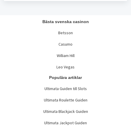
Bästa svenska casinon
Betsson
Casumo
William Hill
Leo Vegas
Populära artiklar
Ultimata Guiden till Slots
Ultimata Roulette Guiden
Ultimata Blackjack Guiden
Ultimata Jackpot Guiden