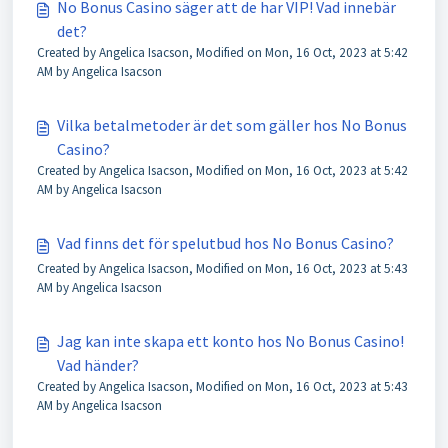
No Bonus Casino säger att de har VIP! Vad innebär
det?
Created by Angelica Isacson, Modified on Mon, 16 Oct, 2023 at 5:42
AM by Angelica Isacson
Vilka betalmetoder är det som gäller hos No Bonus
Casino?
Created by Angelica Isacson, Modified on Mon, 16 Oct, 2023 at 5:42
AM by Angelica Isacson
Vad finns det för spelutbud hos No Bonus Casino?
Created by Angelica Isacson, Modified on Mon, 16 Oct, 2023 at 5:43
AM by Angelica Isacson
Jag kan inte skapa ett konto hos No Bonus Casino!
Vad händer?
Created by Angelica Isacson, Modified on Mon, 16 Oct, 2023 at 5:43
AM by Angelica Isacson