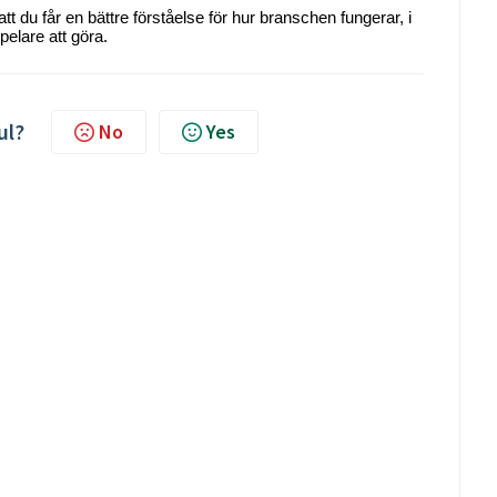
tt du får en bättre förståelse för hur branschen fungerar, i
pelare att göra.
ul?
No
Yes