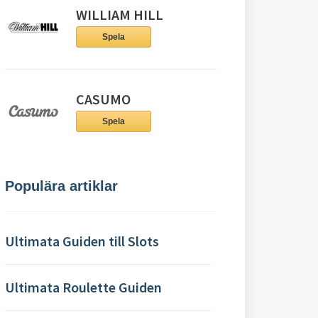
WILLIAM HILL
Spela
CASUMO
Spela
Populära artiklar
Ultimata Guiden till Slots
Ultimata Roulette Guiden