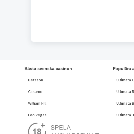
Bästa svenska casinon
Populära a
Betsson
Ultimata G
Casumo
Ultimata 
William Hill
Ultimata 
Leo Vegas
Ultimata 