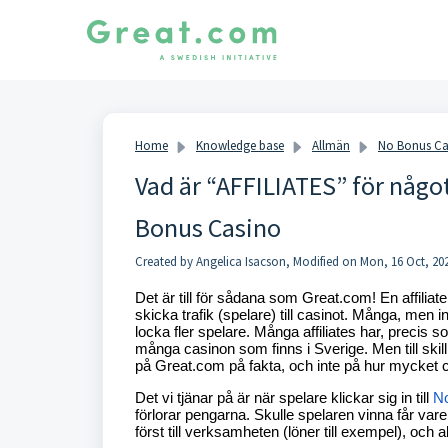
Home
Knowledge base
Allmän
No Bonus Ca
Vad är “AFFILIATES” för något
Bonus Casino
Created by Angelica Isacson, Modified on Mon, 16 Oct, 202
Det är till för sådana som Great.com! En affilia
skicka trafik (spelare) till casinot. Många, men i
locka fler spelare. Många affiliates har, precis
många casinon som finns i Sverige. Men till skilln
på Great.com på fakta, och inte på hur mycket c
Det vi tjänar på är när spelare klickar sig in till
N
förlorar pengarna. Skulle spelaren vinna får vare
först till verksamheten (löner till exempel), och 