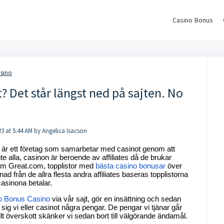
Casino Bonus
sino
? Det står längst ned på sajten. No
3 at 5:44 AM by Angelica Isacson
te är ett företag som samarbetar med casinot genom att
nte alla, casinon är beroende av affiliates då de brukar
 som Great.com, topplistor med
bästa casino bonusar
över
ad från de allra flesta andra affiliates baseras topplistorna
asinona betalar.
o Bonus Casino
via vår sajt, gör en insättning och sedan
 sig vi eller casinot några pengar. De pengar vi tjänar går
allt överskott skänker vi sedan bort till välgörande ändamål.