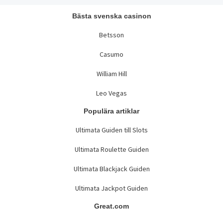
Bästa svenska casinon
Betsson
Casumo
William Hill
Leo Vegas
Populära artiklar
Ultimata Guiden till Slots
Ultimata Roulette Guiden
Ultimata Blackjack Guiden
Ultimata Jackpot Guiden
Great.com