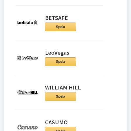
BETSAFE
Spela
LeoVegas
Spela
WILLIAM HILL
Spela
CASUMO