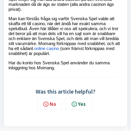
marknaden då de ägs av staten (alla andra casinon ägs
privat).
Man kan förstås fråga sig varför Svenska Spel valde att
skaffa ett till casino, när det ändå har exakt samma
spelutbud. Även här tillåter vi oss att spekulera, och vi tror
det beror på att man dels vill ha en sajt som är snabbare
och enklare än Svenska Spel, och dels att man vill bredda
sitt varumärke. Momang förknippas med snabbhet, och att
ha ett sådant
online casino
(som främst förknippas med
snabbhet) är populärt.
Har du konto hos Svenska Spel använder du samma
inloggning hos Momang.
Was this article helpful?
No
Yes