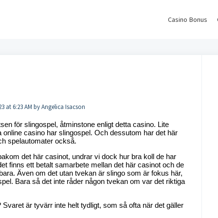
Casino Bonus
3 at 6:23 AM by Angelica Isacson
tsen för slingospel, åtminstone enligt detta casino. Lite
etta online casino har slingospel. Och dessutom har det här
 och spelautomater också.
bakom det här casinot, undrar vi dock hur bra koll de har
 det finns ett betalt samarbete mellan det här casinot och de
bara. Även om det utan tvekan är slingo som är fokus här,
ospel. Bara så det inte råder någon tvekan om var det riktiga
varet är tyvärr inte helt tydligt, som så ofta när det gäller