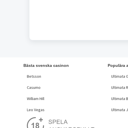
Bästa svenska casinon
Populära a
Betsson
Ultimata G
Casumo
Ultimata 
William Hill
Ultimata 
Leo Vegas
Ultimata 