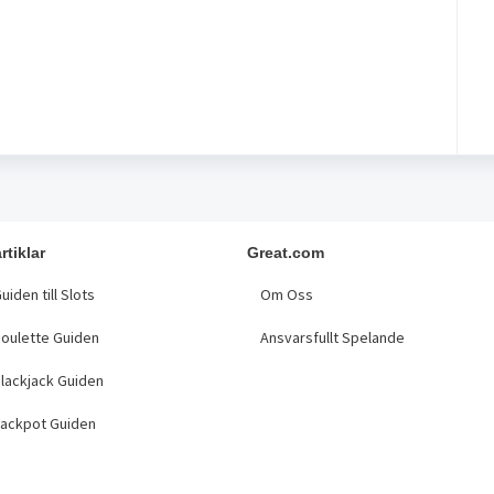
rtiklar
Great.com
uiden till Slots
Om Oss
Roulette Guiden
Ansvarsfullt Spelande
Blackjack Guiden
Jackpot Guiden