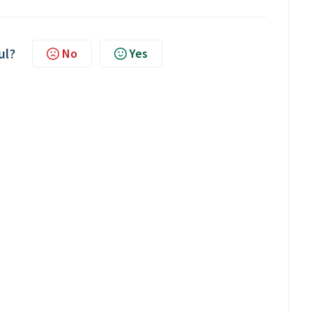
ul?
No
Yes