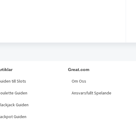
rtiklar
Great.com
uiden till Slots
Om Oss
Roulette Guiden
Ansvarsfullt Spelande
Blackjack Guiden
Jackpot Guiden