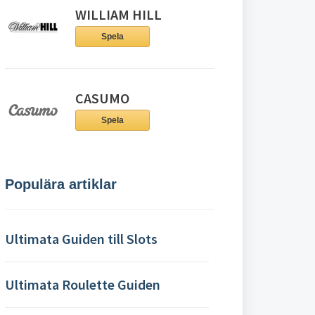
WILLIAM HILL
Spela
CASUMO
Spela
Populära artiklar
Ultimata Guiden till Slots
Ultimata Roulette Guiden