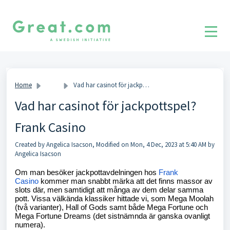
Home
...
Vad har casinot för jackpottspel? Frank Casino
Vad har casinot för jackpottspel?
Frank Casino
Created by Angelica Isacson, Modified on Mon, 4 Dec, 2023 at 5:40 AM by
Angelica Isacson
Om man besöker jackpottavdelningen hos
Frank
Casino
kommer man snabbt märka att det finns massor av
slots där, men samtidigt att många av dem delar samma
pott. Vissa välkända klassiker hittade vi, som Mega Moolah
(två varianter), Hall of Gods samt både Mega Fortune och
Mega Fortune Dreams (det sistnämnda är ganska ovanligt
numera).