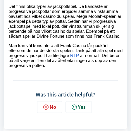
Det finns olika typer av jackpottspel. De kändaste är
progressiva jackpottar som erbjuder samma vinstsumma
oavsett hos vilket casino du spelar. Mega Moolah-spelen är
exempel på detta typ av pottar. Sedan har vi progressiva
jackpottspel med lokal pott, där vinstsumman skiljer sig
beroende på hos vilket casino du spelar. Exempel på ett
sådant spel är Divine Fortune som finns hos Frank Casino.
Man kan väl konstatera att Frank Casino får godkänt,
eftersom de har de största spelen. Tänk på att alla spel med
progressiv jackpott har lite lägre
RTP
är normalt. Det beror
på att varje en liten del av återbetalningen äts upp av den
progressiva potten.
Was this article helpful?
No
Yes