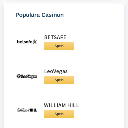
Populära Casinon
BETSAFE
Spela
LeoVegas
Spela
WILLIAM HILL
Spela