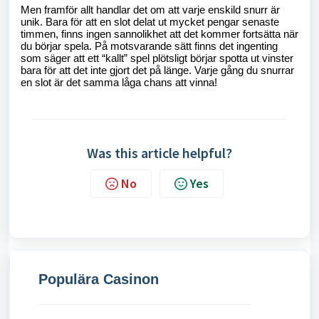
Men framför allt handlar det om att varje enskild snurr är
unik. Bara för att en slot delat ut mycket pengar senaste
timmen, finns ingen sannolikhet att det kommer fortsätta när
du börjar spela. På motsvarande sätt finns det ingenting
som säger att ett “kallt” spel plötsligt börjar spotta ut vinster
bara för att det inte gjort det på länge. Varje gång du snurrar
en slot är det samma låga chans att vinna!
Was this article helpful?
No
Yes
Populära Casinon