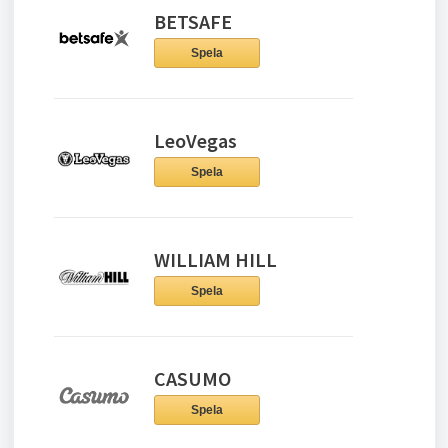
BETSAFE
Spela
LeoVegas
Spela
WILLIAM HILL
Spela
CASUMO
Spela