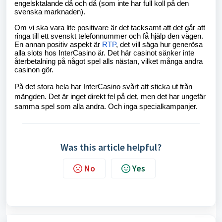
engelsktalande då och då (som inte har full koll på den
svenska marknaden).
Om vi ska vara lite positivare är det tacksamt att det går att
ringa till ett svenskt telefonnummer och få hjälp den vägen.
En annan positiv aspekt är
RTP
, det vill säga hur generösa
alla slots hos InterCasino är. Det här casinot sänker inte
återbetalning på något spel alls nästan, vilket många andra
casinon gör.
På det stora hela har InterCasino svårt att sticka ut från
mängden. Det är inget direkt fel på det, men det har ungefär
samma spel som alla andra. Och inga specialkampanjer.
Was this article helpful?
No
Yes