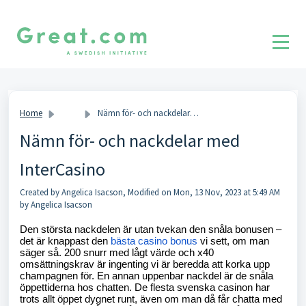
Home
...
Nämn för- och nackdelar med InterCasino
Nämn för- och nackdelar med
InterCasino
Created by Angelica Isacson, Modified on Mon, 13 Nov, 2023 at 5:49 AM
by Angelica Isacson
Den största nackdelen är utan tvekan den snåla bonusen –
det är knappast den
bästa casino bonus
vi sett, om man
säger så. 200 snurr med lågt värde och x40
omsättningskrav är ingenting vi är beredda att korka upp
champagnen för. En annan uppenbar nackdel är de snåla
öppettiderna hos chatten. De flesta svenska casinon har
trots allt öppet dygnet runt, även om man då får chatta med