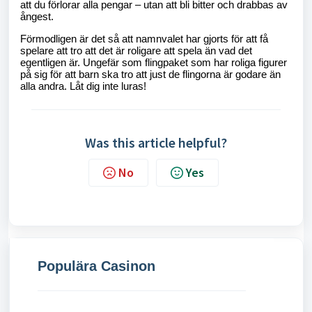
att du förlorar alla pengar – utan att bli bitter och drabbas av
ångest.
Förmodligen är det så att namnvalet har gjorts för att få
spelare att tro att det är roligare att spela än vad det
egentligen är. Ungefär som flingpaket som har roliga figurer
på sig för att barn ska tro att just de flingorna är godare än
alla andra. Låt dig inte luras!
Was this article helpful?
No
Yes
Populära Casinon