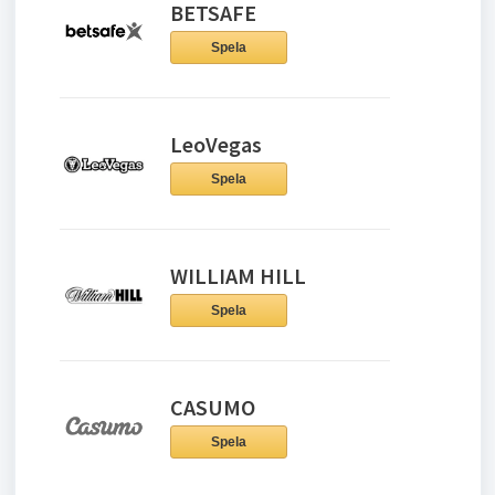
BETSAFE
Spela
LeoVegas
Spela
WILLIAM HILL
Spela
CASUMO
Spela