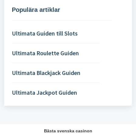
Populära artiklar
Ultimata Guiden till Slots
Ultimata Roulette Guiden
Ultimata Blackjack Guiden
Ultimata Jackpot Guiden
Bästa svenska casinon