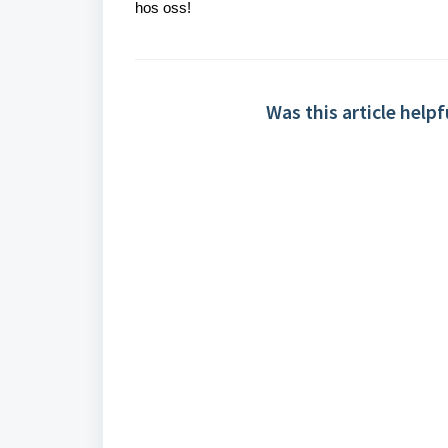
hos oss!
Was this article helpf