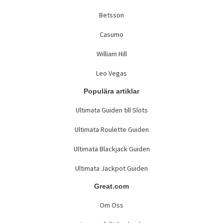
Betsson
Casumo
William Hill
Leo Vegas
Populära artiklar
Ultimata Guiden till Slots
Ultimata Roulette Guiden
Ultimata Blackjack Guiden
Ultimata Jackpot Guiden
Great.com
Om Oss