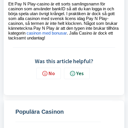
Ett Pay N Play-casino är ett sorts samlingsnamn för
casinon som använder bankID så att du kan logga in och
börja spela utan övrigt krångel. I praktiken är dock så gott
som alla casinon med svensk licens idag Pay N Play-
casinon, så termen är inte helt klockren. Något som brukar
känneteckna Pay N Play är att den typen inte brukar tillhöra
kategorin
casinon med bonusar
. Jalla Casino är dock ett
tacksamt undantag!
Was this article helpful?
No
Yes
Populära Casinon