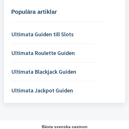
Populära artiklar
Ultimata Guiden till Slots
Ultimata Roulette Guiden
Ultimata Blackjack Guiden
Ultimata Jackpot Guiden
Bästa svenska casinon