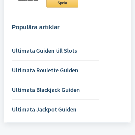
Spela
Populära artiklar
Ultimata Guiden till Slots
Ultimata Roulette Guiden
Ultimata Blackjack Guiden
Ultimata Jackpot Guiden