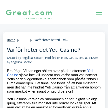
Home
...
Varför heter det Yeti Casino?
Varför heter det Yeti Casino?
Created by Angelica Isacson, Modified on Mon, 23 Oct, 2023 at 8:12 AM
by Angelica Isacson
Bra fråga! Vi har inget säkert svar på den eftersom
Yeti
Casino
själva inte vill upplysa oss varför man valt namnet.
Yetin är den legendariska snömannen som påstås finnas i
Himalayabergen. Det finns inga bevis på att han existerar,
men det har inte hindrat Yeti Casino från att använda honom
som maskot – i en något omgjord version!
Yeti Casinos version av snömannen är naturligtvis väldigt
gullig, eftersom fula monster inte brukar locka till spel. Att
man valt att ha en maskot är förmodligen också en väl