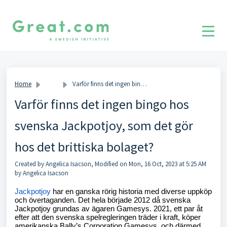
Home
...
Varför finns det ingen bingo hos svenska Jackpotjoy, som ...
Varför finns det ingen bingo hos
svenska Jackpotjoy, som det gör
hos det brittiska bolaget?
Created by Angelica Isacson, Modified on Mon, 16 Oct, 2023 at 5:25 AM
by Angelica Isacson
Jackpotjoy
har en ganska rörig historia med diverse uppköp
och övertaganden. Det hela började 2012 då svenska
Jackpotjoy grundas av ägaren Gamesys. 2021, ett par åt
efter att den svenska spelregleringen träder i kraft, köper
amerikanska Bally’s Corporation Gamesys, och därmed