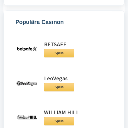
Populära Casinon
BETSAFE
Spela
LeoVegas
Spela
WILLIAM HILL
Spela