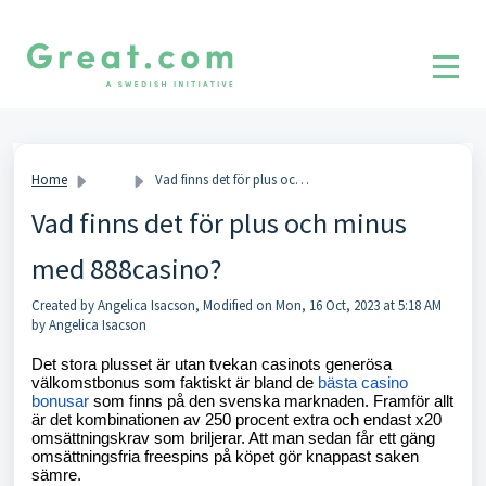
Home
...
Vad finns det för plus och minus med 888casino?
Vad finns det för plus och minus
med 888casino?
Created by Angelica Isacson, Modified on Mon, 16 Oct, 2023 at 5:18 AM
by Angelica Isacson
Det stora plusset är utan tvekan casinots generösa
välkomstbonus som faktiskt är bland de
bästa casino
bonusar
som finns på den svenska marknaden. Framför allt
är det kombinationen av 250 procent extra och endast x20
omsättningskrav som briljerar. Att man sedan får ett gäng
omsättningsfria freespins på köpet gör knappast saken
sämre.