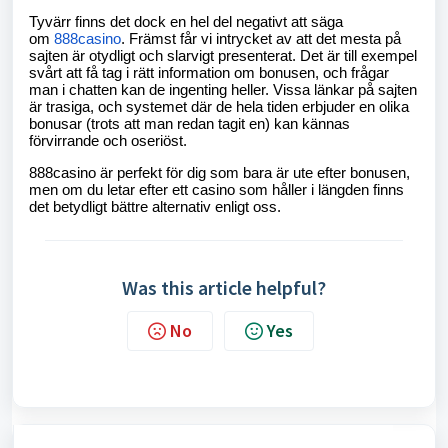
Tyvärr finns det dock en hel del negativt att säga
om
888casino
. Främst får vi intrycket av att det mesta på
sajten är otydligt och slarvigt presenterat. Det är till exempel
svårt att få tag i rätt information om bonusen, och frågar
man i chatten kan de ingenting heller. Vissa länkar på sajten
är trasiga, och systemet där de hela tiden erbjuder en olika
bonusar (trots att man redan tagit en) kan kännas
förvirrande och oseriöst.
888casino är perfekt för dig som bara är ute efter bonusen,
men om du letar efter ett casino som håller i längden finns
det betydligt bättre alternativ enligt oss.
Was this article helpful?
No
Yes