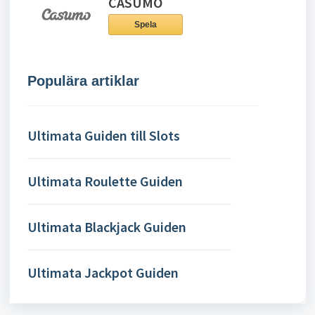
CASUMO
Spela
Populära artiklar
Ultimata Guiden till Slots
Ultimata Roulette Guiden
Ultimata Blackjack Guiden
Ultimata Jackpot Guiden