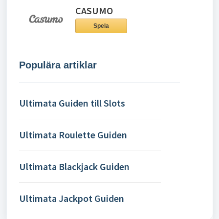
CASUMO
Spela
Populära artiklar
Ultimata Guiden till Slots
Ultimata Roulette Guiden
Ultimata Blackjack Guiden
Ultimata Jackpot Guiden