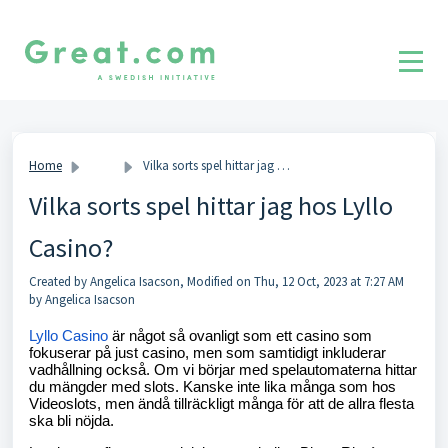
Home
...
Vilka sorts spel hittar jag hos Lyllo Casino?
Vilka sorts spel hittar jag hos Lyllo
Casino?
Created by Angelica Isacson, Modified on Thu, 12 Oct, 2023 at 7:27 AM
by Angelica Isacson
Lyllo Casino
är något så ovanligt som ett casino som
fokuserar på just casino, men som samtidigt inkluderar
vadhållning också. Om vi börjar med spelautomaterna hittar
du mängder med slots. Kanske inte lika många som hos
Videoslots, men ändå tillräckligt många för att de allra flesta
ska bli nöjda.