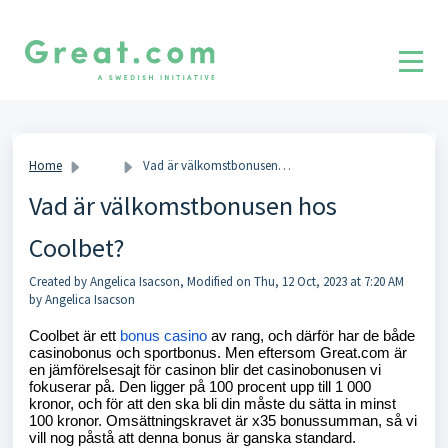
Home
...
Vad är välkomstbonusen hos Coolbet?
Vad är välkomstbonusen hos
Coolbet?
Created by Angelica Isacson, Modified on Thu, 12 Oct, 2023 at 7:20 AM
by Angelica Isacson
Coolbet är ett
bonus casino
av rang, och därför har de både
casinobonus och sportbonus. Men eftersom Great.com är
en jämförelsesajt för casinon blir det casinobonusen vi
fokuserar på. Den ligger på 100 procent upp till 1 000
kronor, och för att den ska bli din måste du sätta in minst
100 kronor. Omsättningskravet är x35 bonussumman, så vi
vill nog påstå att denna bonus är ganska standard.