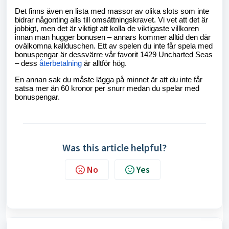
Det finns även en lista med massor av olika slots som inte
bidrar någonting alls till omsättningskravet. Vi vet att det är
jobbigt, men det är viktigt att kolla de viktigaste villkoren
innan man hugger bonusen – annars kommer alltid den där
ovälkomna kallduschen. Ett av spelen du inte får spela med
bonuspengar är dessvärre vår favorit 1429 Uncharted Seas
– dess
återbetalning
är alltför hög.
En annan sak du måste lägga på minnet är att du inte får
satsa mer än 60 kronor per snurr medan du spelar med
bonuspengar.
Was this article helpful?
No
Yes