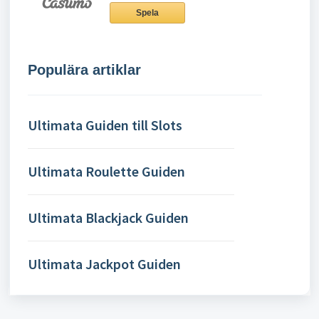
Spela
Populära artiklar
Ultimata Guiden till Slots
Ultimata Roulette Guiden
Ultimata Blackjack Guiden
Ultimata Jackpot Guiden