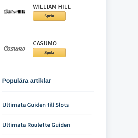
WILLIAM HILL
Spela
CASUMO
Spela
Populära artiklar
Ultimata Guiden till Slots
Ultimata Roulette Guiden