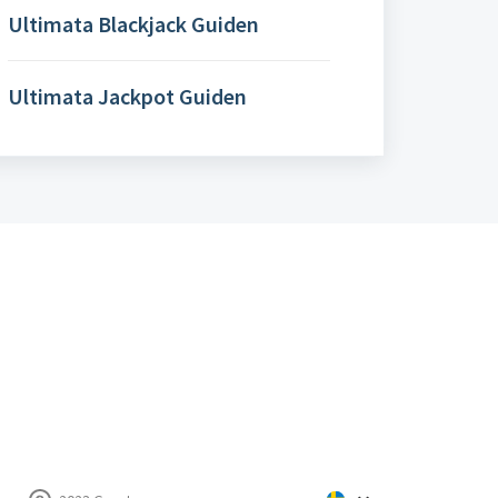
Ultimata Blackjack Guiden
Ultimata Jackpot Guiden