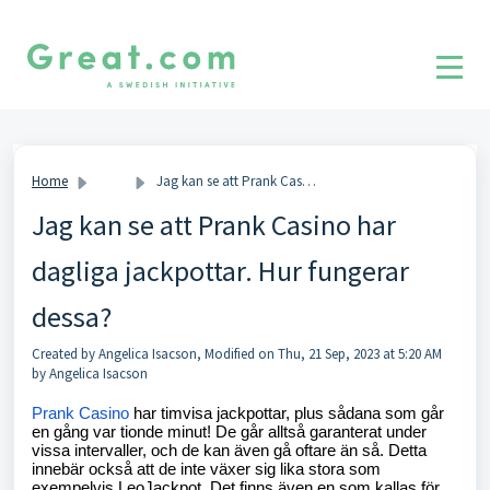
Home
...
Jag kan se att Prank Casino har dagliga jackpottar. Hur f...
Jag kan se att Prank Casino har
dagliga jackpottar. Hur fungerar
dessa?
Created by Angelica Isacson, Modified on Thu, 21 Sep, 2023 at 5:20 AM
by Angelica Isacson
Prank Casino
har timvisa jackpottar, plus sådana som går
en gång var tionde minut! De går alltså garanterat under
vissa intervaller, och de kan även gå oftare än så. Detta
innebär också att de inte växer sig lika stora som
exempelvis LeoJackpot. Det finns även en som kallas för