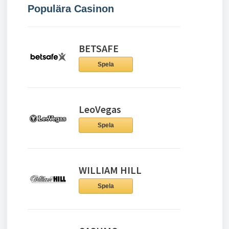
Populära Casinon
BETSAFE
Spela
LeoVegas
Spela
WILLIAM HILL
Spela