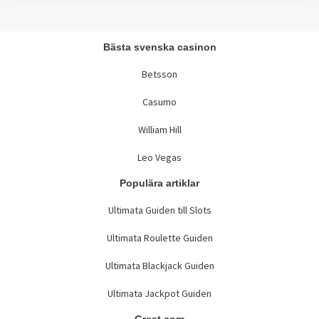
Bästa svenska casinon
Betsson
Casumo
William Hill
Leo Vegas
Populära artiklar
Ultimata Guiden till Slots
Ultimata Roulette Guiden
Ultimata Blackjack Guiden
Ultimata Jackpot Guiden