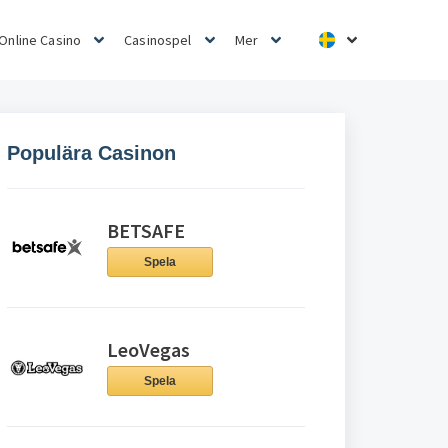
Online Casino
Casinospel
Mer
Sverige
Populära Casinon
BETSAFE
Spela
LeoVegas
Spela