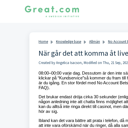
Home
Knowledge base
Allmän
No Account 
När går det att komma åt liv
Created by Angelica Isacson, Modified on Thu, 21 Sep, 202
08:00–00:00 varje dag. Dessutom är den inte särski
klickar på “Kundservice”så kommer du fram till 
är du igång. En stor fördel med No Account Bets c
FAQ).
Det brukar endast dröja cirka 30 sekunder (enli
någon anledning inte att chatta finns möjlighet at
kan du alltså inte ringa direkt till casinot, me
hör av sig.
Ibland kan det vara bättre att prata i telefon, d
att inte vara oförskämd när du ringer, då alla s