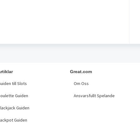
rtiklar
Great.com
uiden till Slots
Om Oss
Roulette Guiden
Ansvarsfullt Spelande
Blackjack Guiden
Jackpot Guiden