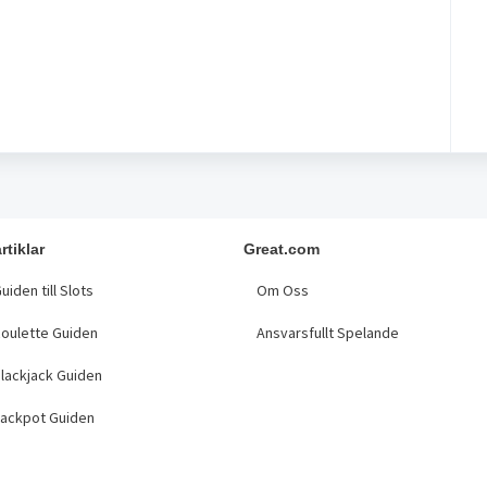
rtiklar
Great.com
uiden till Slots
Om Oss
Roulette Guiden
Ansvarsfullt Spelande
Blackjack Guiden
Jackpot Guiden