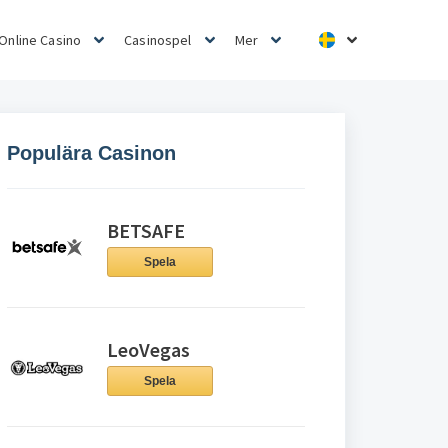
Online Casino
Casinospel
Mer
Sverige
Populära Casinon
BETSAFE
Spela
LeoVegas
Spela