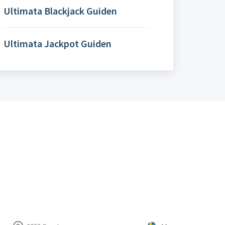
Ultimata Blackjack Guiden
Ultimata Jackpot Guiden