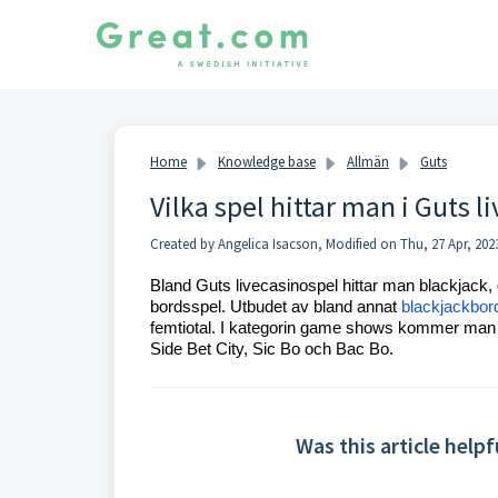
Home
Knowledge base
Allmän
Guts
Vilka spel hittar man i Guts l
Created by Angelica Isacson, Modified on Thu, 27 Apr, 202
Bland Guts livecasinospel hittar man blackjack,
bordsspel. Utbudet av bland annat
blackjackbor
femtiotal. I kategorin game shows kommer man k
Side Bet City, Sic Bo och Bac Bo.
Was this article helpf