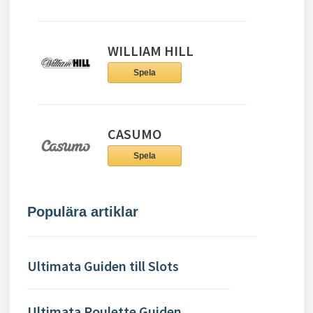
WILLIAM HILL
Spela
CASUMO
Spela
Populära artiklar
Ultimata Guiden till Slots
Ultimata Roulette Guiden