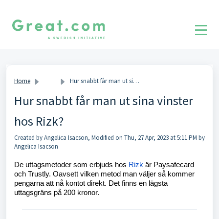
Home
...
Hur snabbt får man ut sina vinster hos Rizk?
Hur snabbt får man ut sina vinster
hos Rizk?
Created by Angelica Isacson, Modified on Thu, 27 Apr, 2023 at 5:11 PM by
Angelica Isacson
De uttagsmetoder som erbjuds hos
Rizk
är Paysafecard
och Trustly. Oavsett vilken metod man väljer så kommer
pengarna att nå kontot direkt. Det finns en lägsta
uttagsgräns på 200 kronor.