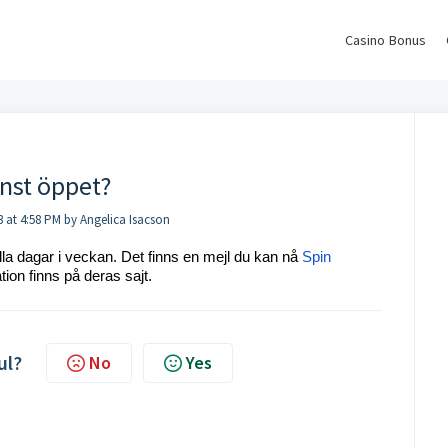
Casino Bonus
nst öppet?
3 at 4:58 PM by Angelica Isacson
lla dagar i veckan. Det finns en mejl du kan nå
Spin
ion finns på deras sajt.
ul?
No
Yes