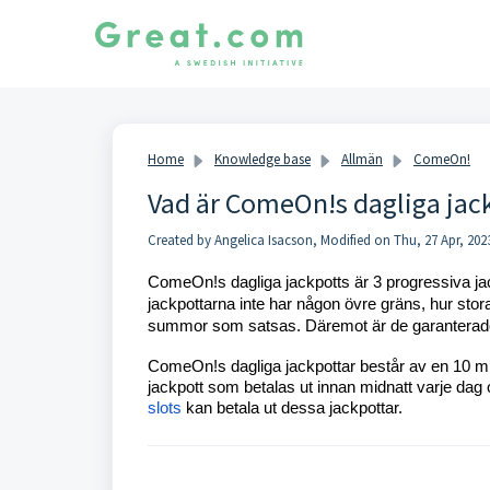
Home
Knowledge base
Allmän
ComeOn!
Vad är ComeOn!s dagliga jack
Created by Angelica Isacson, Modified on Thu, 27 Apr, 202
ComeOn!s dagliga jackpotts är 3 progressiva ja
jackpottarna inte har någon övre gräns, hur sto
summor som satsas. Däremot är de garanterade 
ComeOn!s dagliga jackpottar består av en 10 min
jackpott som betalas ut innan midnatt varje d
slots
kan betala ut dessa jackpottar.