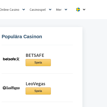
Online Casino
Casinospel
Mer
Sverige
Populära Casinon
BETSAFE
Spela
LeoVegas
Spela