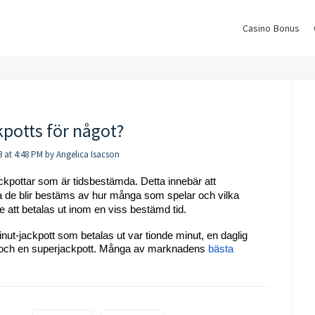
Casino Bonus
potts för något?
3 at 4:48 PM by Angelica Isacson
ckpottar som är tidsbestämda. Detta innebär att
ra de blir bestäms av hur många som spelar och vilka
att betalas ut inom en viss bestämd tid.
ut-jackpott som betalas ut var tionde minut, en daglig
ag och en superjackpott. Många av marknadens
bästa