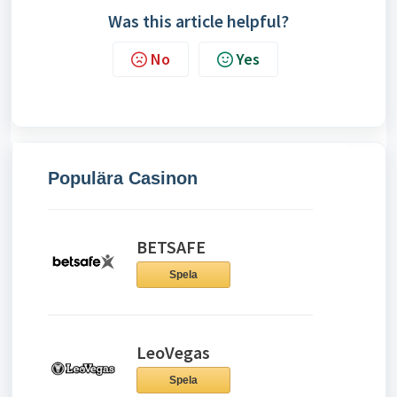
Was this article helpful?
No
Yes
Populära Casinon
BETSAFE
Spela
LeoVegas
Spela