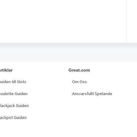
rtiklar
Great.com
uiden till Slots
Om Oss
Roulette Guiden
Ansvarsfullt Spelande
Blackjack Guiden
Jackpot Guiden