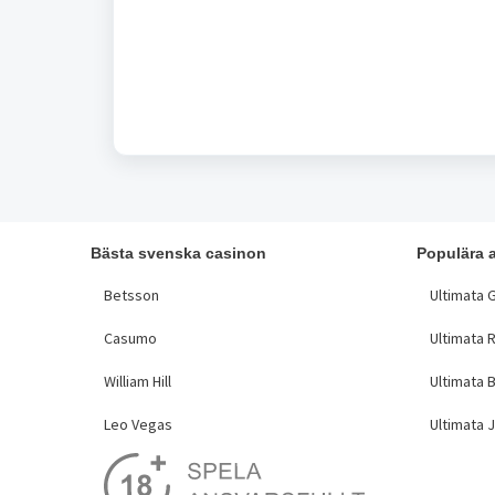
Bästa svenska casinon
Populära a
Betsson
Ultimata G
Casumo
Ultimata 
William Hill
Ultimata 
Leo Vegas
Ultimata 