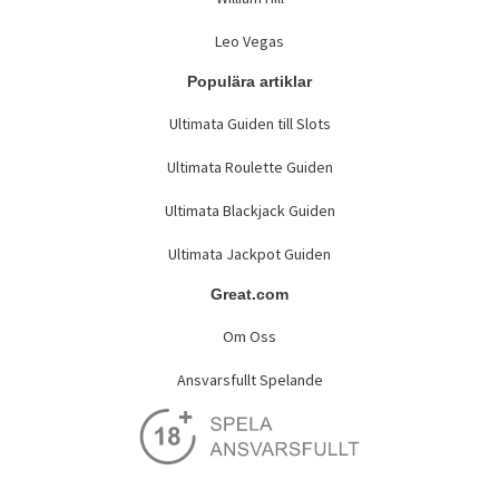
Leo Vegas
Populära artiklar
Ultimata Guiden till Slots
Ultimata Roulette Guiden
Ultimata Blackjack Guiden
Ultimata Jackpot Guiden
Great.com
Om Oss
Ansvarsfullt Spelande