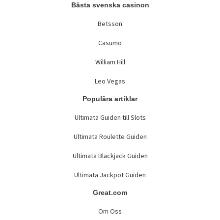
Bästa svenska casinon
Betsson
Casumo
William Hill
Leo Vegas
Populära artiklar
Ultimata Guiden till Slots
Ultimata Roulette Guiden
Ultimata Blackjack Guiden
Ultimata Jackpot Guiden
Great.com
Om Oss