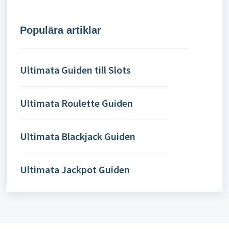
Populära artiklar
Ultimata Guiden till Slots
Ultimata Roulette Guiden
Ultimata Blackjack Guiden
Ultimata Jackpot Guiden