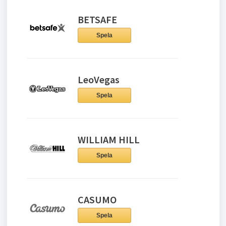
BETSAFE
Spela
LeoVegas
Spela
WILLIAM HILL
Spela
CASUMO
Spela