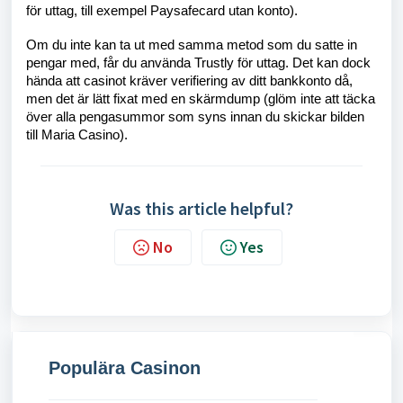
för uttag, till exempel Paysafecard utan konto).
Om du inte kan ta ut med samma metod som du satte in
pengar med, får du använda Trustly för uttag. Det kan dock
hända att casinot kräver verifiering av ditt bankkonto då,
men det är lätt fixat med en skärmdump (glöm inte att täcka
över alla pengasummor som syns innan du skickar bilden
till Maria Casino).
Was this article helpful?
No
Yes
Populära Casinon