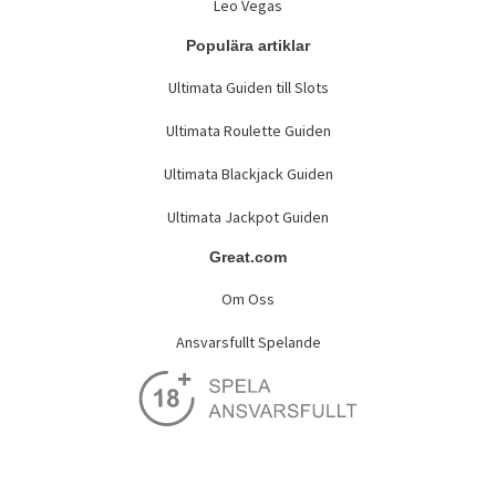
Leo Vegas
Populära artiklar
Ultimata Guiden till Slots
Ultimata Roulette Guiden
Ultimata Blackjack Guiden
Ultimata Jackpot Guiden
Great.com
Om Oss
Ansvarsfullt Spelande