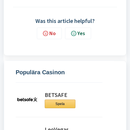
Was this article helpful?
No
Yes
Populära Casinon
BETSAFE
Spela
LeoVegas