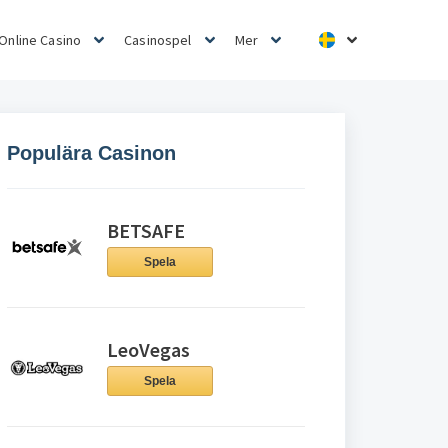
Online Casino
Casinospel
Mer
Sverige
Populära Casinon
BETSAFE
Spela
LeoVegas
Spela