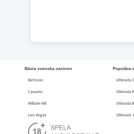
Bästa svenska casinon
Populära a
Betsson
Ultimata G
Casumo
Ultimata 
William Hill
Ultimata 
Leo Vegas
Ultimata 