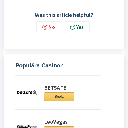
Was this article helpful?
No
Yes
Populära Casinon
BETSAFE
Spela
LeoVegas