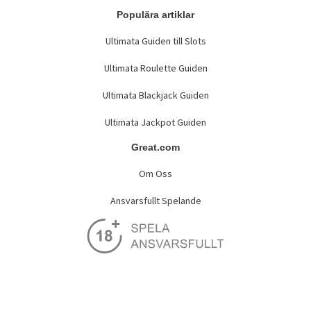
Populära artiklar
Ultimata Guiden till Slots
Ultimata Roulette Guiden
Ultimata Blackjack Guiden
Ultimata Jackpot Guiden
Great.com
Om Oss
Ansvarsfullt Spelande