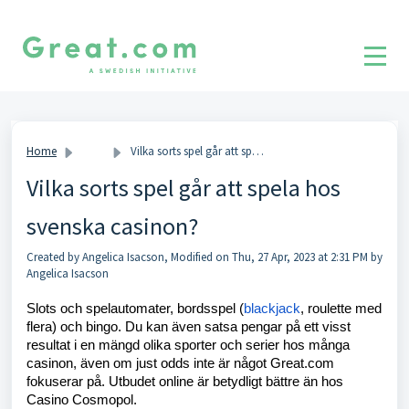
Home
...
Vilka sorts spel går att spela hos svenska casinon?
Vilka sorts spel går att spela hos
svenska casinon?
Created by Angelica Isacson, Modified on Thu, 27 Apr, 2023 at 2:31 PM by
Angelica Isacson
Slots och spelautomater, bordsspel (
blackjack
, roulette med
flera) och bingo. Du kan även satsa pengar på ett visst
resultat i en mängd olika sporter och serier hos många
casinon, även om just odds inte är något Great.com
fokuserar på. Utbudet online är betydligt bättre än hos
Casino Cosmopol.